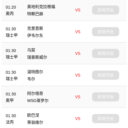
奥地利克拉根福
01:20
VS
即将开始
奥丙
特赖巴赫
克里恩斯
01:30
VS
即将开始
瑞士甲
伊韦尔东
乌契
01:30
VS
即将开始
瑞士甲
瑞普斯威尔
温特图尔
01:30
VS
即将开始
瑞士甲
韦尔
阿尔塔奇
01:30
VS
即将开始
奥甲
WSG蒂罗尔
欧巴涅
01:30
VS
即将开始
法丙
蒂翁维尔