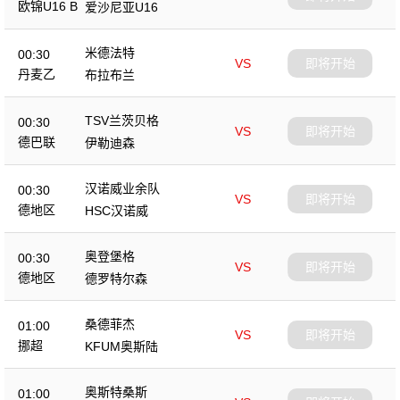
欧锦U16 B
爱沙尼亚U16
米德法特
00:30
VS
即将开始
丹麦乙
布拉布兰
TSV兰茨贝格
00:30
VS
即将开始
德巴联
伊勒迪森
汉诺威业余队
00:30
VS
即将开始
德地区
HSC汉诺威
奥登堡格
00:30
VS
即将开始
德地区
德罗特尔森
桑德菲杰
01:00
VS
即将开始
挪超
KFUM奥斯陆
奥斯特桑斯
01:00