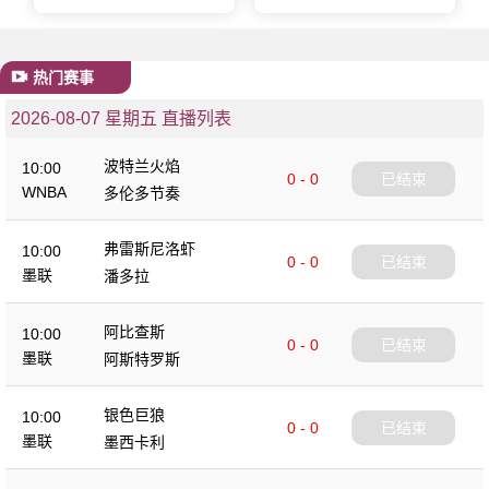
热门赛事
2026-08-07 星期五 直播列表
波特兰火焰
10:00
0 - 0
已结束
WNBA
多伦多节奏
弗雷斯尼洛虾
10:00
0 - 0
已结束
墨联
潘多拉
阿比查斯
10:00
0 - 0
已结束
墨联
阿斯特罗斯
银色巨狼
10:00
0 - 0
已结束
墨联
墨西卡利