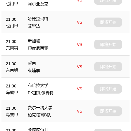
也门甲
阿尔亚莫克
哈德拉玛特
21:00
VS
即将开始
也门甲
艾毕达
新加坡
21:00
VS
即将开始
东南锦
印度尼西亚
越南
21:00
VS
即将开始
东南锦
柬埔寨
布哈拉大学
21:00
VS
即将开始
乌兹甲
FK加扎尔肯特
费尔干纳大学
21:00
VS
即将开始
乌兹甲
柏克塔哥B队
卡塔库尔甘
21:00