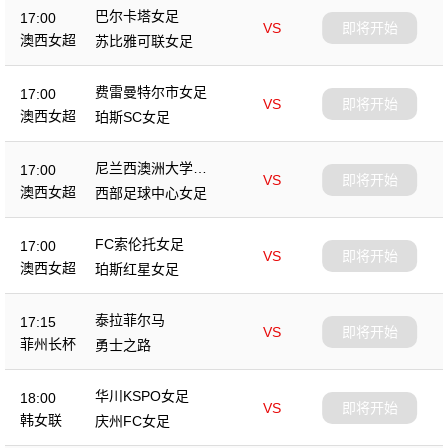
巴尔卡塔女足
17:00
VS
即将开始
澳西女超
苏比雅可联女足
费雷曼特尔市女足
17:00
VS
即将开始
澳西女超
珀斯SC女足
尼兰西澳洲大学女
17:00
VS
即将开始
足
澳西女超
西部足球中心女足
FC索伦托女足
17:00
VS
即将开始
澳西女超
珀斯红星女足
泰拉菲尔马
17:15
VS
即将开始
菲州长杯
勇士之路
华川KSPO女足
18:00
VS
即将开始
韩女联
庆州FC女足