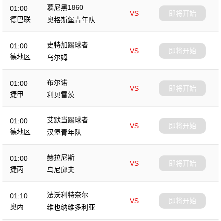
慕尼黑1860
01:00
VS
即将开始
德巴联
奥格斯堡青年队
史特加踢球者
01:00
VS
即将开始
德地区
乌尔姆
布尔诺
01:00
VS
即将开始
捷甲
利贝雷茨
艾默当踢球者
01:00
VS
即将开始
德地区
汉堡青年队
赫拉尼斯
01:00
VS
即将开始
捷丙
乌尼邱夫
法沃利特奈尔
01:10
VS
即将开始
奥丙
维也纳维多利亚