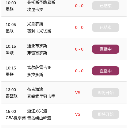
桑托斯圣路易斯
10:00
0 - 0
已结束
墨联
坎昆卡罗
米拿罗斯
10:05
0 - 0
已结束
墨联
哥利卡米诺斯
迪亚布罗斯
10:15
0 - 0
直播中
墨联
弗雷塞罗斯
富尔萨雷吉亚
10:15
0 - 0
直播中
墨联
多拉多斯
布吉海浪
13:00
VS
即将开始
泰篮联
素攀武里狙击手
浙江方兴渡
15:00
VS
即将开始
CBA夏季赛
青岛崂山啤酒