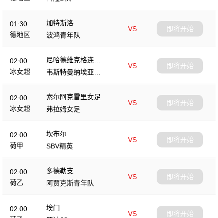
加特斯洛
01:30
VS
即将开始
德地区
波鸿青年队
尼哈德维克格连戴
02:00
VS
即将开始
域克女足
冰女超
韦斯特曼纳埃亚尔
女足
索尔阿克雷里女足
02:00
VS
即将开始
冰女超
弗拉姆女足
坎布尔
02:00
VS
即将开始
荷甲
SBV精英
多德勒支
02:00
VS
即将开始
荷乙
阿贾克斯青年队
埃门
02:00
VS
即将开始