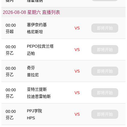
维霍维纳
2026-08-08 星期六 直播列表
塞伊奈约基
00:00
VS
即将开始
芬超
格尼斯坦
PEPO拉宾兰塔
00:00
VS
即将开始
芬乙
迈帕
奇芬
00:00
VS
即将开始
芬乙
普拉尼
亚特兰提斯
00:00
VS
即将开始
芬乙
拉迪恩雷帕斯
PPJ学院
00:00
VS
即将开始
芬乙
HPS