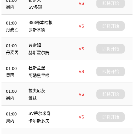
01:00
VS
即将开始
奥丙
SV多瑙
B93哥本哈根
01:00
VS
即将开始
丹麦乙
罗斯基德
弗雷姆
01:00
VS
即将开始
丹麦丙
赫斯霍尔姆
杜斯兰堡
01:00
VS
即将开始
奥丙
阿勒黑里根
拉夫尼茨
01:00
VS
即将开始
奥丙
维兹
SV蒂尔米奇
01:00
VS
即将开始
奥丙
卡尔斯多夫