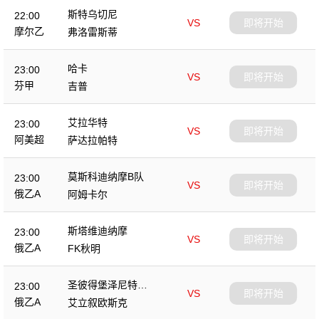
斯特乌切尼
22:00
VS
即将开始
摩尔乙
弗洛雷斯蒂
哈卡
23:00
VS
即将开始
芬甲
吉普
艾拉华特
23:00
VS
即将开始
阿美超
萨达拉帕特
莫斯科迪纳摩B队
23:00
VS
即将开始
俄乙A
阿姆卡尔
斯塔维迪纳摩
23:00
VS
即将开始
俄乙A
FK秋明
圣彼得堡泽尼特B
23:00
VS
即将开始
队
俄乙A
艾立叙欧斯克