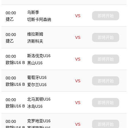
乌斯季
00:00
VS
即将开始
捷乙
切斯卡阿森纳
维拉斯姆
00:00
VS
即将开始
捷乙
济斯科夫
斯洛伐克U16
00:00
VS
即将开始
欧锦U16 B
黑山U16
葡萄牙U16
00:00
VS
即将开始
欧锦U16 B
爱尔兰U16
北马其顿U16
00:00
VS
即将开始
欧锦U16 B
冰岛U16
克罗地亚U16
00:00
VS
即将开始
欧锦U16 B