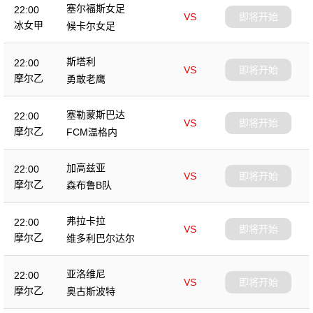
塞尔福斯女足
22:00
VS
即将开始
冰女甲
候卡尔女足
斯塔利
22:00
VS
即将开始
摩尔乙
勇敢老鹰
塞勒蒙斯巴达
22:00
VS
即将开始
摩尔乙
FCM温格内
加高兹亚
22:00
VS
即将开始
摩尔乙
森布鲁B队
弗拉卡拉
22:00
VS
即将开始
摩尔乙
维多利巴尔达尔
亚洛维尼
22:00
VS
即将开始
摩尔乙
奥古斯波特