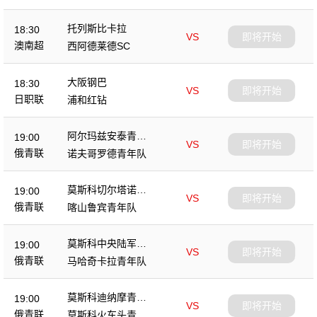
托列斯比卡拉
18:30
VS
即将开始
澳南超
西阿德莱德SC
大阪钢巴
18:30
VS
即将开始
日职联
浦和红钻
阿尔玛兹安泰青年
19:00
VS
即将开始
队
俄青联
诺夫哥罗德青年队
莫斯科切尔塔诺沃
19:00
VS
即将开始
青年队
俄青联
喀山鲁宾青年队
莫斯科中央陆军青
19:00
VS
即将开始
年队
俄青联
马哈奇卡拉青年队
莫斯科迪纳摩青年
19:00
VS
即将开始
队
俄青联
莫斯科火车头青年